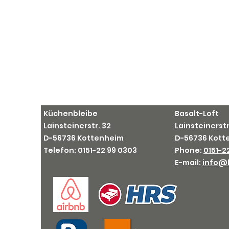
Küchenbleibe
Basalt-Loft
Lainsteinerstr. 32
Lainsteinerstr
D-56736 Kottenheim
D-56736 Kot
Telefon: 0151-
22 99 0303
Phone:
0151-2
E-mail:
info@b