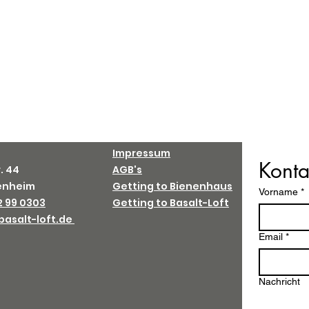
Impressum
Konta
. 44
AGB's
tenheim
Getting to Bienenhaus
Vorname
*
2 99 0303
Getting to Basalt-Loft
asalt-loft.de
Email
*
Nachricht