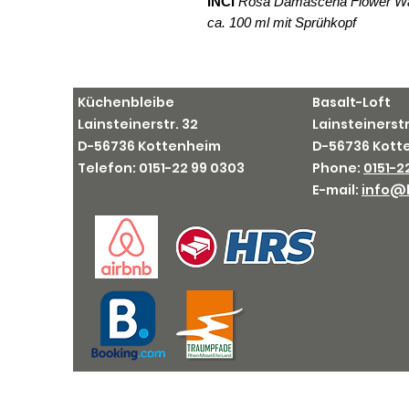
INCI
Rosa Damascena Flower Wa
ca. 100 ml mit Sprühkopf
Küchenbleibe
Basalt-Loft
Lainsteinerstr. 32
Lainsteinerstr
D-56736 Kottenheim
D-56736 Kot
Telefon: 0151-
22 99 0303
Phone:
0151-2
E-mail:
info@b