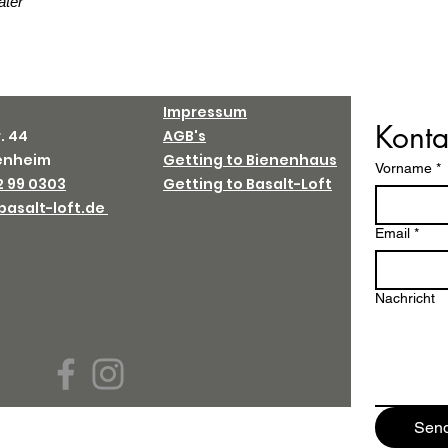
ter
Impressum
Konta
. 44
AGB's
tenheim
Getting to Bienenhaus
Vorname
*
2 99 0303
Getting to Basalt-Loft
asalt-loft.de
Email
*
Nachricht
Sen