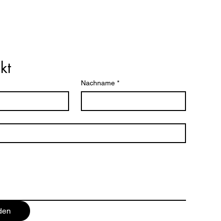
kt
Nachname
*
den