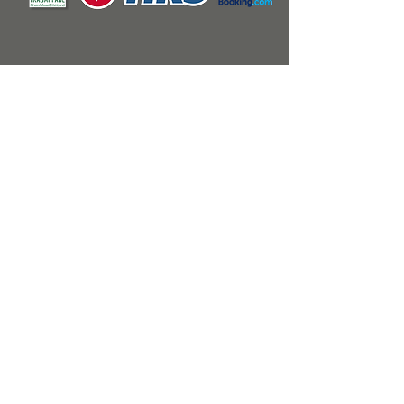
Impressum
AGB's
Getting to Bienenhaus
Getting to Basalt-Loft
Kontakt
Vorname
*
Nachname
*
Email
*