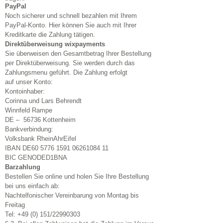
PayPal
Noch sicherer und schnell bezahlen mit Ihrem
PayPal-Konto. Hier können Sie auch mit Ihrer
Kreditkarte die Zahlung tätigen.
Direktüberweisung wixpayments
Sie überweisen den Gesamtbetrag Ihrer Bestellung
per Direktüberweisung. Sie werden durch das
Zahlungsmenu geführt. Die Zahlung erfolgt
auf
unser Konto:
Kontoinhaber:
Corinna und Lars Behrendt
Winnfeld Rampe
DE – 56736 Kottenheim
Bankverbindung:
Volksbank RheinAhrEifel
IBAN DE60 5776 1591 06261084 11
BIC GENODED1BNA
Barzahlung
Bestellen Sie online und holen Sie Ihre Bestellung
bei uns einfach ab:
Nachtelfonischer Vereinbarung von Montag bis
Freitag
Tel: +49 (0) 151/22990303