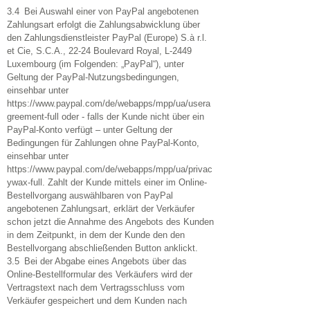
3.4 Bei Auswahl einer von PayPal angebotenen
Zahlungsart erfolgt die Zahlungsabwicklung über
den Zahlungsdienstleister PayPal (Europe) S.à r.l.
et Cie, S.C.A., 22-24 Boulevard Royal, L-2449
Luxembourg (im Folgenden: „PayPal“), unter
Geltung der PayPal-Nutzungsbedingungen,
einsehbar unter
https://www.paypal.com/de/webapps/mpp/ua/usera
greement-full
oder - falls der Kunde nicht über ein
PayPal-Konto verfügt – unter Geltung der
Bedingungen für Zahlungen ohne PayPal-Konto,
einsehbar unter
https://www.paypal.com/de/webapps/mpp/ua/privac
ywax-full.
Zahlt der Kunde mittels einer im Online-
Bestellvorgang auswählbaren von PayPal
angebotenen Zahlungsart, erklärt der Verkäufer
schon jetzt die Annahme des Angebots des Kunden
in dem Zeitpunkt, in dem der Kunde den den
Bestellvorgang abschließenden Button anklickt.
3.5 Bei der Abgabe eines Angebots über das
Online-Bestellformular des Verkäufers wird der
Vertragstext nach dem Vertragsschluss vom
Verkäufer gespeichert und dem Kunden nach