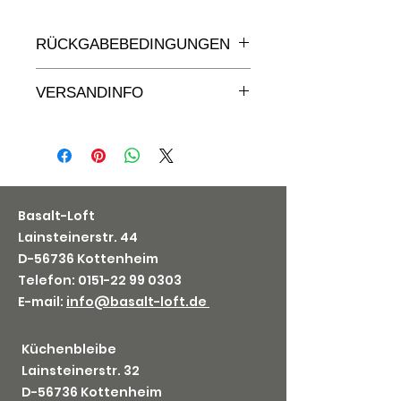
RÜCKGABEBEDINGUNGEN
Rückgabebedingungen s.
VERSANDINFO
unsere AGB's
Versand s. AGB's unter Versand
& Lieferung
Basalt-Loft
Lainsteinerstr. 44
D-56736 Kottenheim
Telefon: 0151-22 99 0303
E-mail:
info@basalt-loft.de
Küchenbleibe
Lainsteinerstr. 32
D-56736 Kottenheim