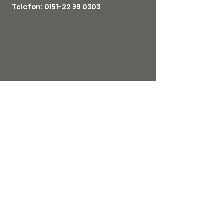
Telefon: 0151-
22 99 0303
Impressum
Datenschutz
AGB's