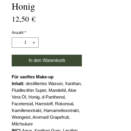
Honig
Preis
12,50 €
Anzahl
*
In den Warenkorb
Für sanftes Make-up
Inhalt:
destilliertes Wasser, Xanthan,
Fluidlecithin Super, Mandelöl, Aloe
Vera Öl, Honig, d-Panthenol,
Facetensid, Harnstoff, Rokonsal,
Kamillenextrakt, Hamamelisextrakt,
Weingeist, Aromaöl Grapefruit,
Milchsäure
INCI
Aqua, Xanthan Gum, Lecithin,